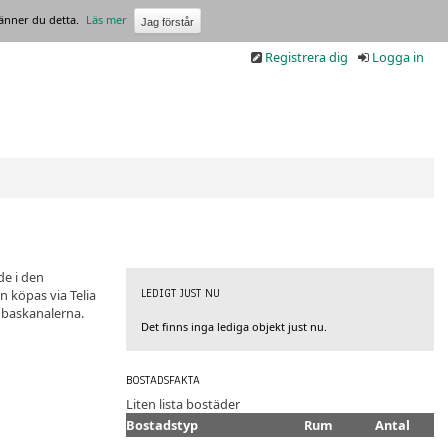
änner du detta.
Läs mer
Registrera dig
Logga in
de i den
LEDIGT JUST NU
n köpas via Telia
 baskanalerna.
Det finns inga lediga objekt just nu.
BOSTADSFAKTA
Liten lista bostäder
Bostadstyp
Rum
Antal