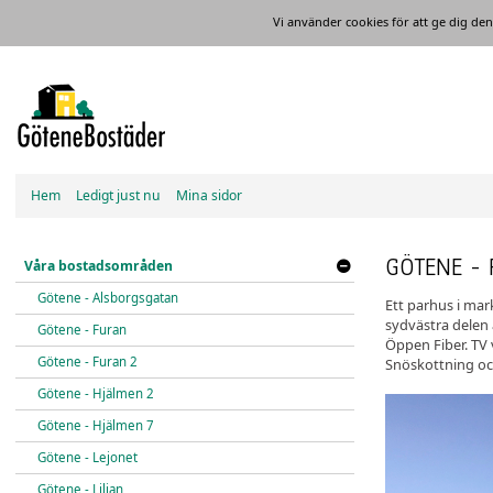
Vi använder cookies för att ge dig d
Hem
Ledigt just nu
Mina sidor
GÖTENE - 
Våra bostadsområden
Götene - Alsborgsgatan
Ett parhus i mar
sydvästra delen 
Götene - Furan
Öppen Fiber. TV
Götene - Furan 2
Snöskottning oc
Götene - Hjälmen 2
Götene - Hjälmen 7
Götene - Lejonet
Götene - Liljan