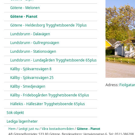
Götene - Melonen
Götene - Pianot
Götene - Heldesborg Trygghetsboende 70plus
Lundsbrunn - Dalavägen
Lundsbrunn - Gullregnsvägen
Lundsbrunn - Stationsvägen
Lundsbrunn - Lundagården Trygghetsboende 65plus
Källby - Sjökvarnsvägen 8
Källby - Sjökvarnsvägen 25
Adress:
Fiolgata
Källby - Smedjevägen
Källby - Fridebogården Trygghetsboende 65plus
Hällekis - Hällesäter Trygghetsboende 65plus
Sök objekt
Lediga lägenheter
Hem
/
Ledigt just nu
/
Våra bostadsområden
/
Götene - Pianot
AB GöteneBostäder, 533 80 Götene, Besöksadress: Järnvägsgatan 6, Tel: 0511-386208