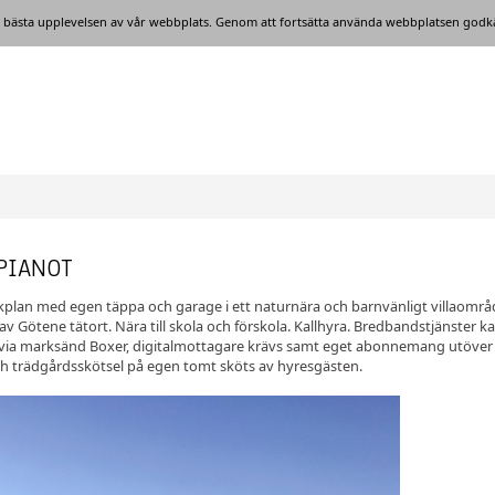
en bästa upplevelsen av vår webbplats. Genom att fortsätta använda webbplatsen godk
PIANOT
kplan med egen täppa och garage i ett naturnära och barnvänligt villaområ
av Götene tätort. Nära till skola och förskola. Kallhyra. Bredbandstjänster ka
 via marksänd Boxer, digitalmottagare krävs samt eget abonnemang utöver
h trädgårdsskötsel på egen tomt sköts av hyresgästen.